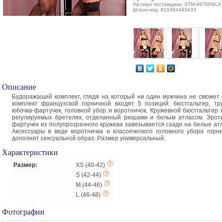
Артикул поставщика: STM-9676PBLK
Штрих-код: 815364483433
Описание
Будоражащий комплект, глядя на который ни один мужчина не сможет 
комплект французской горничной входят 5 позиций: бюстгальтер, тру
юбочка-фартучек, головной убор и воротничок. Кружевной бюстгальтер 
регулируемых бретелях, отделанный рюшами и белым атласом. Эрот
фартучек из полупрозрачного кружева завязывается сзади на белые ат
Аксессуары в виде воротничка и классического головного убора горн
дополнят сексуальной образ. Размер универсальный.
Характеристики
Размер:
XS (40-42)
S (42-44)
M (44-46)
L (46-48)
Фотографии