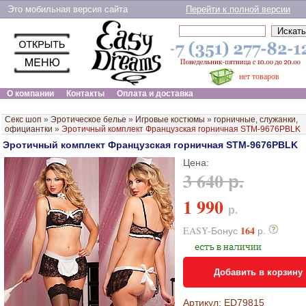
Это мобильная версия сайта
Перейти к полной версии
нет товаров
О компании
Контакты
Оплата и доставка
Секс шоп
»
Эротическое белье
»
Игровые костюмы
»
горничные, служанки,
официантки
»
Эротичный комплект Французская горничная STM-9676PBLK
Эротичный комплект Французская горничная STM-9676PBLK
Цена:
3 640 р.
1 990
р.
164
EASY-Бонус
р.
Добавить в корзину
Артикул: ED79815