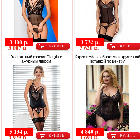
3 100 р.
3 732 р.
3 007 р.
3 620 р.
КУПИТЬ
КУПИТЬ
Элегантный корсаж Giorgia с
Корсаж Adel с оборками и кружевно
ажурным лифом
вставкой по центру
5 134 р.
4 840 р.
4 979 р.
4 694 р.
КУПИТЬ
КУПИТЬ