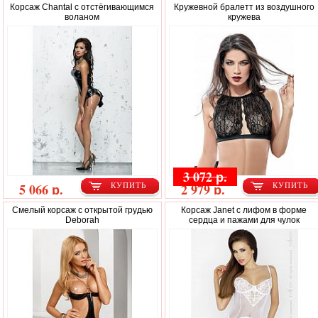
Корсаж Chantal с отстёгивающимся
Кружевной бралетт из воздушного
воланом
кружева
3 072 р.
5 066 р.
2 979 р.
КУПИТЬ
КУПИТЬ
Смелый корсаж с открытой грудью
Корсаж Janet с лифом в форме
Deborah
сердца и пажами для чулок