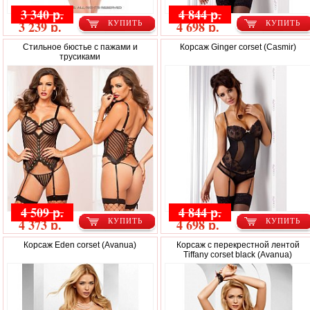
3 340 р.
4 844 р.
3 239 р.
4 698 р.
КУПИТЬ
КУПИТЬ
Стильное бюстье с пажами и
Корсаж Ginger corset (Casmir)
трусиками
4 509 р.
4 844 р.
4 373 р.
4 698 р.
КУПИТЬ
КУПИТЬ
Корсаж Eden corset (Avanua)
Корсаж с перекрестной лентой
Tiffany corset black (Avanua)