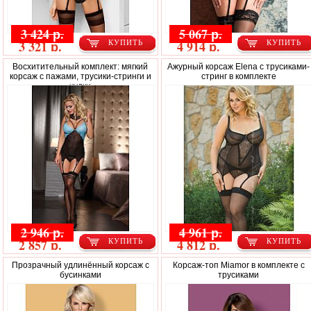
3 424 р.
5 067 р.
3 321 р.
4 914 р.
КУПИТЬ
КУПИТЬ
Восхитительный комплект: мягкий
Ажурный корсаж Elena с трусиками-
корсаж с пажами, трусики-стринги и
стринг в комплекте
чулки
2 946 р.
4 961 р.
2 857 р.
4 812 р.
КУПИТЬ
КУПИТЬ
Прозрачный удлинённый корсаж с
Корсаж-топ Miamor в комплекте с
бусинками
трусиками