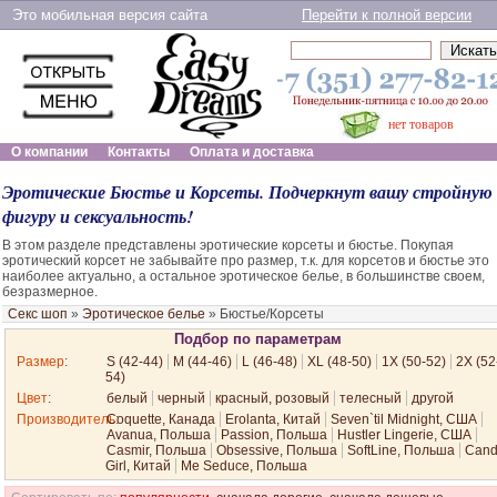
Это мобильная версия сайта
Перейти к полной версии
нет товаров
О компании
Контакты
Оплата и доставка
Эротические Бюстье и Корсеты. Подчеркнут вашу стройную
фигуру и сексуальность!
В этом разделе представлены эротические корсеты и бюстье. Покупая
эротический корсет не забывайте про размер, т.к. для корсетов и бюстье это
наиболее актуально, а остальное эротическое белье, в большинстве своем,
безразмерное.
Секс шоп
»
Эротическое белье
»
Бюстье/Корсеты
Подбор по параметрам
Размер
:
S (42-44)
M (44-46)
L (46-48)
XL (48-50)
1X (50-52)
2X (52
54)
Цвет
:
белый
черный
красный, розовый
телесный
другой
Производитель
Coquette, Канада
:
Erolanta, Китай
Seven`til Midnight, США
Avanua, Польша
Passion, Польша
Hustler Lingerie, США
Casmir, Польша
Obsessive, Польша
SoftLine, Польша
Cand
Girl, Китай
Me Seduce, Польша