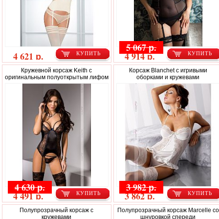
5 067 р.
4 621 р.
4 914 р.
КУПИТЬ
КУПИТЬ
Кружевной корсаж Keith с
Корсаж Blanchet с игривыми
оригинальным полуоткрытым лифом
оборками и кружевами
4 630 р.
3 982 р.
4 491 р.
3 862 р.
КУПИТЬ
КУПИТЬ
Полупрозрачный корсаж с
Полупрозрачный корсаж Marcelle со
кружевами
шнуровкой спереди