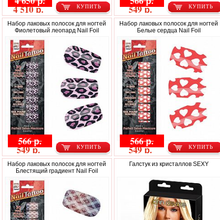
4 650 р.
566 р.
4 510 р.
549 р.
КУПИТЬ
КУПИТЬ
Набор лаковых полосок для ногтей
Набор лаковых полосок для ногтей
Фиолетовый леопард Nail Foil
Белые сердца Nail Foil
566 р.
566 р.
549 р.
549 р.
КУПИТЬ
КУПИТЬ
Набор лаковых полосок для ногтей
Галстук из кристаллов SEXY
Блестящий градиент Nail Foil