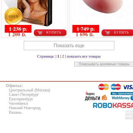
1 238 р.
1 749 р.
1 200 р.
1 696 р.
КУПИТЬ
КУПИТЬ
Показать еще
Страница: |
|
|
показать все товары
1
2
Показывать архивные товары
Офисы:
Центральный (Москва)
Санкт-Петербург
Екатеринбург
Челябинск
Нижний Новгород
Казань
.