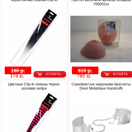
Черно-белые локоны Clip-In
Протез молочной железы большой
700001ru
180 р.
810 р.
174 р.
785 р.
КУПИТЬ
КУПИТЬ
Цветные Clip-In локоны Черно-
Серебристые наручники-браслеты
розовая зебра
Desir Metallique Handcuffs