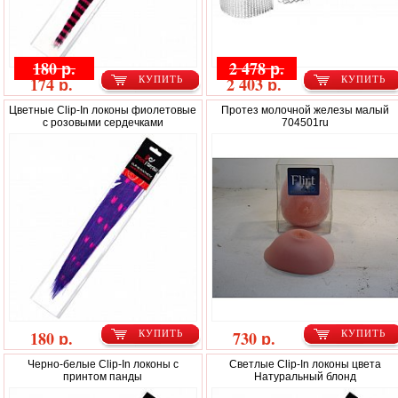
180 р.
2 478 р.
174 р.
2 403 р.
КУПИТЬ
КУПИТЬ
Цветные Clip-In локоны фиолетовые
Протез молочной железы малый
с розовыми сердечками
704501ru
180 р.
730 р.
КУПИТЬ
КУПИТЬ
Черно-белые Clip-In локоны с
Светлые Clip-In локоны цвета
принтом панды
Натуральный блонд