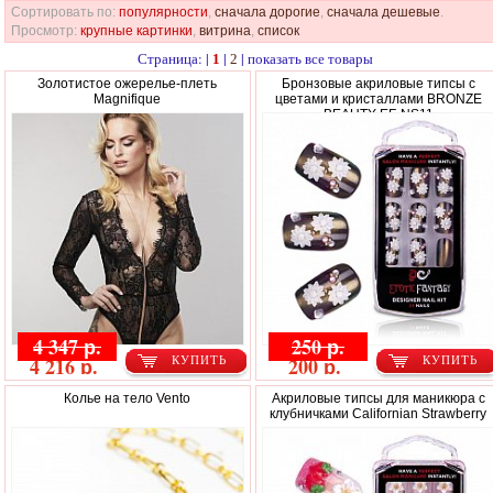
Сортировать по:
популярности
,
сначала дорогие
,
сначала дешевые
.
Просмотр:
крупные картинки
,
витрина
,
список
Страница: |
|
|
показать все товары
1
2
Золотистое ожерелье-плеть
Бронзовые акриловые типсы с
Magnifique
цветами и кристаллами BRONZE
BEAUTY EF-NS11
4 347 р.
250 р.
4 216 р.
200 р.
КУПИТЬ
КУПИТЬ
Колье на тело Vento
Акриловые типсы для маникюра с
клубничками Californian Strawberry