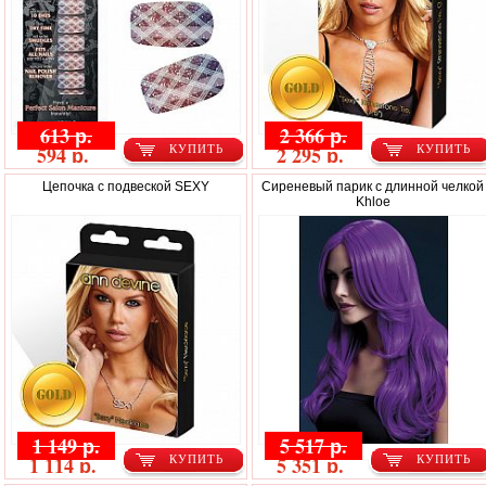
613 р.
2 366 р.
594 р.
2 295 р.
КУПИТЬ
КУПИТЬ
Цепочка с подвеской SEXY
Сиреневый парик с длинной челкой
Khloe
1 149 р.
5 517 р.
1 114 р.
5 351 р.
КУПИТЬ
КУПИТЬ