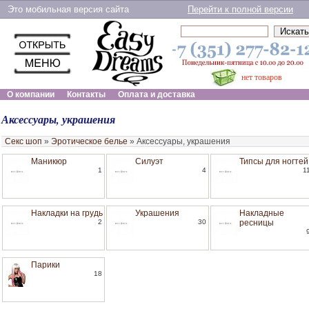
Это мобильная версия сайта
Перейти к полной версии
нет товаров
О компании
Контакты
Оплата и доставка
Аксессуары, украшения
Секс шоп
»
Эротическое белье
»
Аксессуары, украшения
Маникюр
Силуэт
Типсы для ногтей
1
4
1
Накладки на грудь
Украшения
Накладные
2
30
ресницы
Парики
18