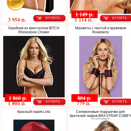
1 149 р.
3 954 р.
1 114 р.
КУПИТЬ
КУПИТЬ
Ошейник из кристаллов BITCH
Манжеты с лентой и кружевом
Rhinestone Choker
Roseberry
1 860 р.
804 р.
1 804 р.
779 р.
КУПИТЬ
КУПИТЬ
Красный парик Lola
Силиконовые подушечки для
бретелей лифов BRA STRAP COMF
CUSHIONS