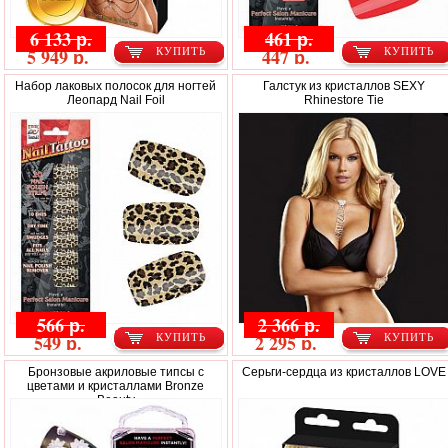
6 133 р.
461 р.
5 949 р.
447 р.
КУПИТЬ
КУПИТЬ
Набор лаковых полосок для ногтей
Галстук из кристаллов SEXY
Леопард Nail Foil
Rhinestore Tie
566 р.
2 366 р.
549 р.
2 295 р.
КУПИТЬ
КУПИТЬ
Бронзовые акриловые типсы с
Серьги-сердца из кристаллов LOVE
цветами и кристаллами Bronze
Beauty