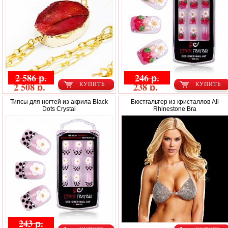
2 586 р.
246 р.
2 508 р.
238 р.
КУПИТЬ
КУПИТЬ
Типсы для ногтей из акрила Black
Бюстгальтер из кристаллов All
Dots Crystal
Rhinestone Bra
243 р.