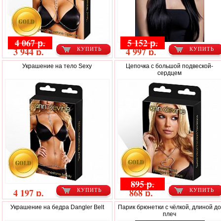
4 067 р.
5 152 р.
3 944 р.
4 997 р.
КУПИТЬ
КУПИТЬ
Украшение на тело Sexy
Цепочка с большой подвеской-
сердцем
895 р.
4 197 р.
868 р.
КУПИТЬ
КУПИТЬ
Украшение на бедра Dangler Belt
Парик брюнетки с чёлкой, длиной д
плеч