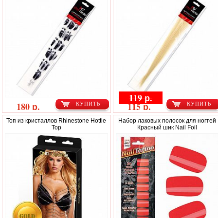
119 р.
180 р.
115 р.
КУПИТЬ
КУПИТЬ
Топ из кристаллов Rhinestone Hottie
Набор лаковых полосок для ногтей
Top
Красный шик Nail Foil