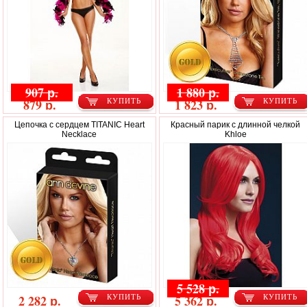
907 р.
1 880 р.
879 р.
1 823 р.
КУПИТЬ
КУПИТЬ
Цепочка с сердцем TITANIC Heart
Красный парик с длинной челкой
Necklace
Khloe
5 528 р.
2 282 р.
5 362 р.
КУПИТЬ
КУПИТЬ