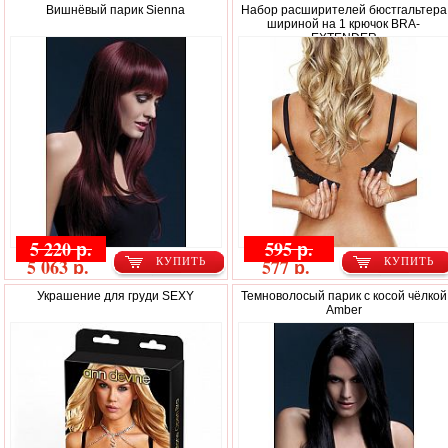
Вишнёвый парик Sienna
Набор расширителей бюстгальтера
шириной на 1 крючок BRA-
EXTENDER
5 220 р.
595 р.
5 063 р.
577 р.
КУПИТЬ
КУПИТЬ
Украшение для груди SEXY
Темноволосый парик с косой чёлкой
Amber