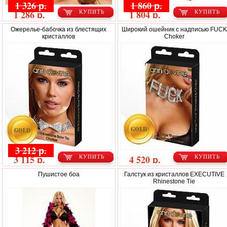
1 326 р.
1 860 р.
1 286 р.
1 804 р.
КУПИТЬ
КУПИТЬ
Ожерелье-бабочка из блестящих
Широкий ошейник с надписью FUCK
кристаллов
Choker
3 212 р.
3 115 р.
4 520 р.
КУПИТЬ
КУПИТЬ
Пушистое боа
Галстук из кристаллов EXECUTIVE
Rhinestone Tie