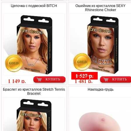
Цепочка с подвеской BITCH
Ошейник из кристаллов SEXY
Rhinestone Choker
1 527 р.
1 149 р.
1 481 р.
КУПИТЬ
КУПИТЬ
Браслет из кристаллов Stretch Tennis
Накладка-грудь
Bracelet