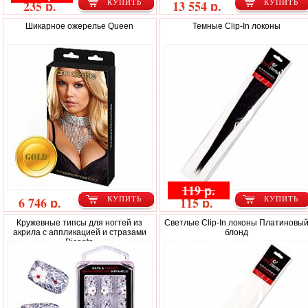
235 р.
13 554 р.
КУПИТЬ
КУПИТЬ
Шикарное ожерелье Queen
Темные Clip-In локоны
119 р.
6 746 р.
115 р.
КУПИТЬ
КУПИТЬ
Кружевные типсы для ногтей из
Светлые Clip-In локоны Платиновы
акрила с аппликацией и стразами
блонд
Picanto