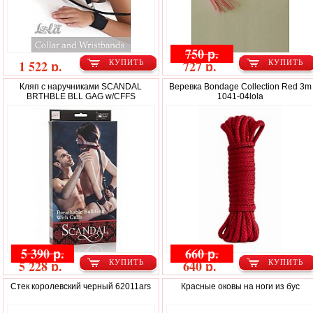
750 р.
1 522 р.
727 р.
КУПИТЬ
КУПИТЬ
Кляп с наручниками SCANDAL
Веревка Bondage Collection Red 3m
BRTHBLE BLL GAG w/CFFS
1041-04lola
5 390 р.
660 р.
5 228 р.
640 р.
КУПИТЬ
КУПИТЬ
Стек королевский черный 62011ars
Красные оковы на ноги из бус