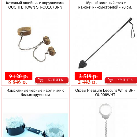
Кожаный ошейник с наручниками
Чёрный кожаный стек с
OUCH! BROWN SH-OU167BRN
наконечником-стрелой - 70 см.
9 120 р.
2 519 р.
8 846 р.
2 443 р.
КУПИТЬ
КУПИТЬ
Изысканные чёрные наручники с
Оковы Pleasure Legcuffs White SH-
белым кружевом
OU006WHT