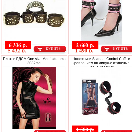
6 336 р.
2 660 р.
5 432 р.
1 490 р.
КУПИТЬ
КУПИТЬ
Платье БДСМ One size Men`s dreams
Наножники Scandal Control Cuffs с
3082md
креплением на липучке атласные
черно-красные
1 580 р.