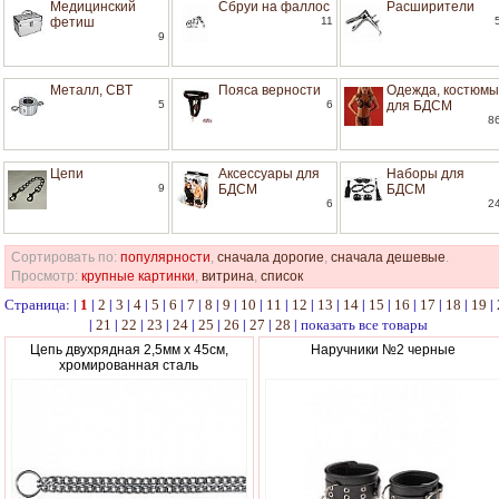
Медицинский
Сбруи на фаллос
Расширители
фетиш
11
9
Металл, CBT
Пояса верности
Одежда, костюмы
5
6
для БДСМ
8
Цепи
Аксессуары для
Наборы для
9
БДСМ
БДСМ
6
2
Сортировать по:
популярности
,
сначала дорогие
,
сначала дешевые
.
Просмотр:
крупные картинки
,
витрина
,
список
Страница: |
|
|
|
|
|
|
|
|
|
|
|
|
|
|
|
|
|
|
|
1
2
3
4
5
6
7
8
9
10
11
12
13
14
15
16
17
18
19
|
|
|
|
|
|
|
|
|
показать все товары
21
22
23
24
25
26
27
28
Цепь двухрядная 2,5мм x 45см,
Наручники №2 черные
хромированная сталь