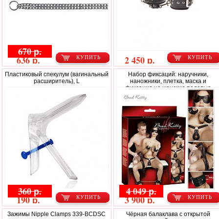
670 р.
636 р.
2 450 р.
КУПИТЬ
КУПИТЬ
Пластиковый спекулум (вагинальный
Набор фиксаций: наручники,
расширитель), L
наножники, плетка, маска и
фиксация на женские половые
органы
360 р.
4 049 р.
190 р.
3 900 р.
КУПИТЬ
КУПИТЬ
Зажимы Nipple Clamps 339-BCDSC
Чёрная балаклава с открытой