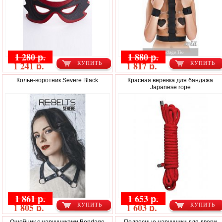
1 280 р.
1 880 р.
1 241 р.
1 817 р.
КУПИТЬ
КУПИТЬ
Колье-воротник Severe Black
Красная веревка для бандажа
Japanese rope
1 861 р.
1 653 р.
1 805 р.
1 603 р.
КУПИТЬ
КУПИТЬ