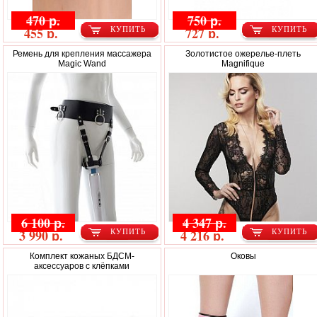
470 р.
750 р.
455 р.
727 р.
КУПИТЬ
КУПИТЬ
Ремень для крепления массажера
Золотистое ожерелье-плеть
Magic Wand
Magnifique
6 100 р.
4 347 р.
3 990 р.
4 216 р.
КУПИТЬ
КУПИТЬ
Комплект кожаных БДСМ-
Оковы
аксессуаров с клёпками