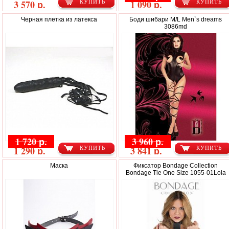
3 570 р.
1 090 р.
КУПИТЬ
КУПИТЬ
Черная плетка из латекса
Боди шибари M/L Men`s dreams
3086md
1 720 р.
3 960 р.
1 290 р.
3 841 р.
КУПИТЬ
КУПИТЬ
Маска
Фиксатор Bondage Collection
Bondage Tie One Size 1055-01Lola