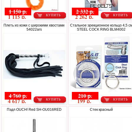
1 150 р.
2 332 р.
1 115 р.
2 262 р.
КУПИТЬ
КУПИТЬ
Плеть из кожи с широкими хвостами
Стальное эрекционное кольцо 4,5 с
54022ars
STEEL COCK RING BLM4002
4 760 р.
210 р.
4 617 р.
199 р.
КУПИТЬ
КУПИТЬ
Пэдл OUCH! Red SH-OU016RED
Стек красный