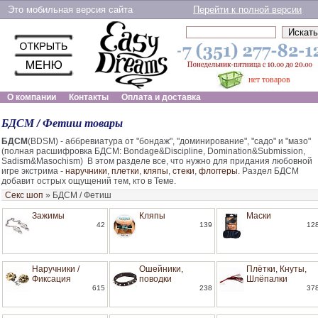
Это мобильная версия сайта
Перейти к полной версии
нет товаров
О компании
Контакты
Оплата и доставка
БДСМ / Фетиш товары
БДСМ
(BDSM) - аббревиатура от "бондаж", "доминирование", "садо" и "мазо"
(полная расшифровка БДСМ: Bondage&Discipline, Domination&Submission,
Sadism&Masochism) В этом разделе все, что нужно для придания любовной
игре экстрима -
наручники
,
плетки
,
кляпы
,
стеки
,
флоггеры
. Раздел БДСМ
добавит острых ощущений тем, кто в Теме.
Секс шоп
»
БДСМ / Фетиш
Зажимы
Кляпы
Маски
42
139
12
Наручники /
Ошейники,
Плётки, Кнуты,
Фиксация
поводки
Шлёпалки
615
238
37