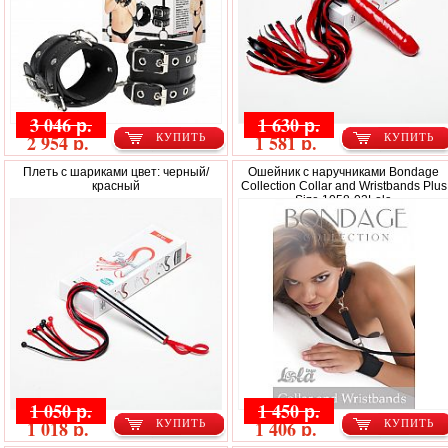
3 046 р.
1 630 р.
2 954 р.
1 581 р.
КУПИТЬ
КУПИТЬ
Плеть с шариками цвет: черный/
Ошейник с наручниками Bondage
красный
Collection Collar and Wristbands Plus
Size 1058-02Lola
1 050 р.
1 450 р.
1 018 р.
1 406 р.
КУПИТЬ
КУПИТЬ