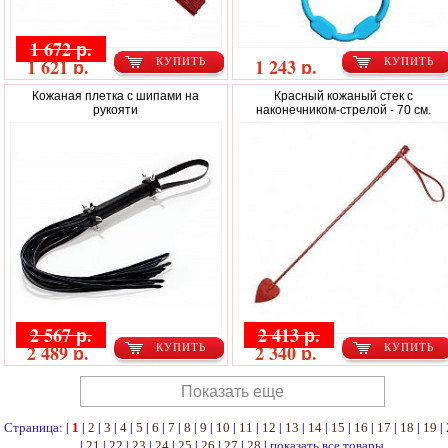
1 672 р.
1 621 р.
1 243 р.
КУПИТЬ
КУПИТЬ
Кожаная плетка с шипами на
Красный кожаный стек с
рукояти
наконечником-стрелой - 70 см.
2 567 р.
2 413 р.
2 489 р.
2 340 р.
КУПИТЬ
КУПИТЬ
Показать еще
Страница: |
|
|
|
|
|
|
|
|
|
|
|
|
|
|
|
|
|
|
|
1
2
3
4
5
6
7
8
9
10
11
12
13
14
15
16
17
18
19
|
|
|
|
|
|
|
|
|
показать все товары
21
22
23
24
25
26
27
28