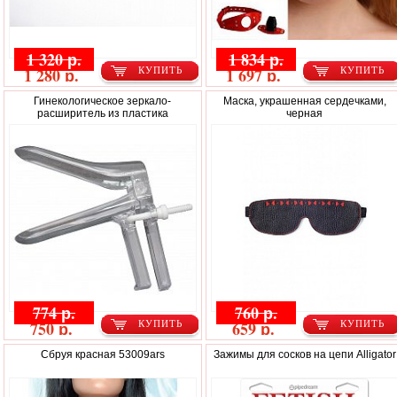
1 320 р.
1 834 р.
1 280 р.
1 697 р.
КУПИТЬ
КУПИТЬ
Гинекологическое зеркало-
Маска, украшенная сердечками,
расширитель из пластика
черная
774 р.
760 р.
750 р.
659 р.
КУПИТЬ
КУПИТЬ
Сбруя красная 53009ars
Зажимы для сосков на цепи Alligator