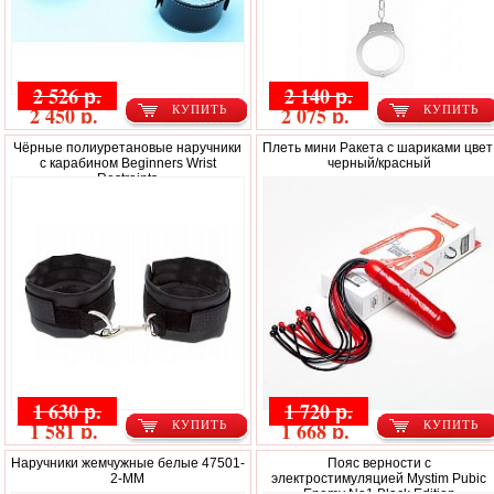
2 526 р.
2 140 р.
2 450 р.
2 075 р.
КУПИТЬ
КУПИТЬ
Чёрные полиуретановые наручники
Плеть мини Ракета с шариками цвет
с карабином Beginners Wrist
черный/красный
Restraints
1 630 р.
1 720 р.
1 581 р.
1 668 р.
КУПИТЬ
КУПИТЬ
Наручники жемчужные белые 47501-
Пояс верности с
2-MM
электростимуляцией Mystim Pubic