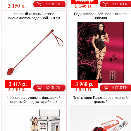
1 182 р.
2 150 р.
1 146 р.
КУПИТЬ
КУПИТЬ
Красный кожаный стек с
Боди шибари S/M Men`s dreams
наконечником-ладошкой - 70 см.
3085md
2 413 р.
3 960 р.
2 340 р.
3 841 р.
КУПИТЬ
КУПИТЬ
Чёрные наручники с фиксацией
Плеть мини Ракета цвет: черный/
цепочкой на двух карабинах
красный