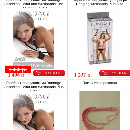
Ошейник с наручниками Bondage
Подвесные наручники для двери
Collection Collar and Wristbands One
Hanging wristbands Plus Size
Size 1058-01Lola
1 450 р.
1 406 р.
1 237 р.
КУПИТЬ
КУПИТЬ
Ошейник с наручниками Bondage
Плеть Мини розовая
Collection Collar and Wristbands Plus
Size