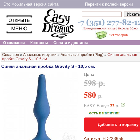
Это мобильная версия сайта
Перейти к полной версии
нет товаров
О компании
Контакты
Оплата и доставка
Секс шоп
»
Анальные игрушки
»
Анальные пробки (Plug)
»
Синяя анальная
пробка Gravity S - 10,5 см.
Синяя анальная пробка Gravity S - 10,5 см.
Цена:
598 р.
580
р.
22
EASY-Бонус
р.
Добавить в корзину
Артикул: ED223655