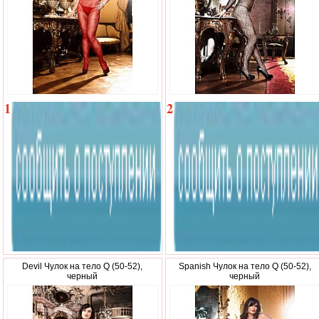
1
2
480
030
р.
р.
Devil Чулок на тело Q (50-52),
Spanish Чулок на тело Q (50-52),
черный
черный