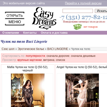
Это мобильная версия сайта
Перейти к полной версии
нет товаров
О компании
Контакты
Оплата и доставка
Чулок на тело Baci Lingerie
Секс шоп
»
Эротическое белье
»
BACI LINGERIE
»
Чулок на тело
Сортировать по:
популярности
,
сначала дорогие
,
сначала дешевые
.
Просмотр:
крупные картинки
,
витрина
,
список
Mafia Чулок на тело Q (50-52),
Angel Чулок на тело Q (50-52), белы
черный