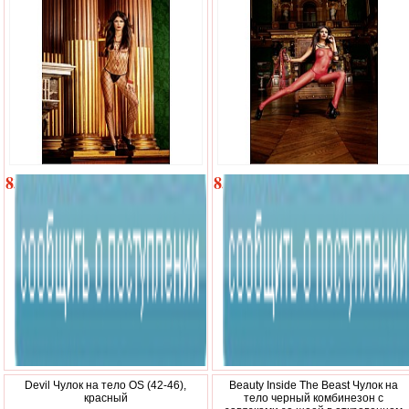
830
850
р.
р.
Devil Чулок на тело OS (42-46),
Beauty Inside The Beast Чулок на
красный
тело черный комбинезон с