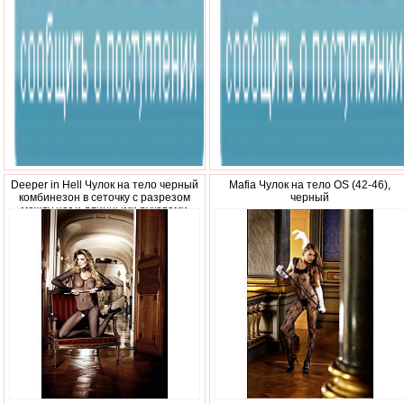
200
370
р.
р.
Deeper in Hell Чулок на тело черный
Mafia Чулок на тело OS (42-46),
комбинезон в сеточку с разрезом
черный
между ног и длинными рукавами