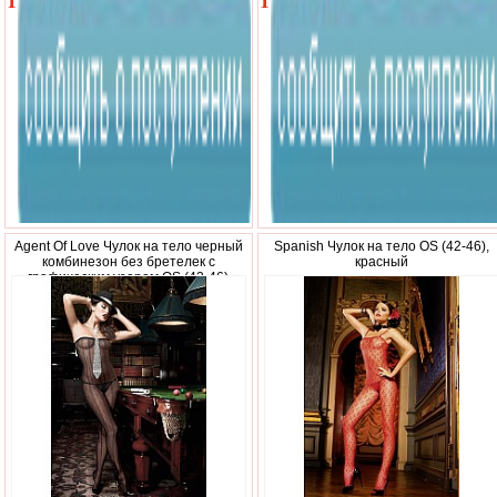
1
1
000
210
р.
р.
Agent Of Love Чулок на тело черный
Spanish Чулок на тело OS (42-46),
комбинезон без бретелек с
красный
графическим узором OS (42-46)