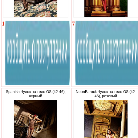
1
750
680
р.
р.
Spanish Чулок на тело OS (42-46),
NeonBarock Чулок на тело OS (42-
черный
46), розовый