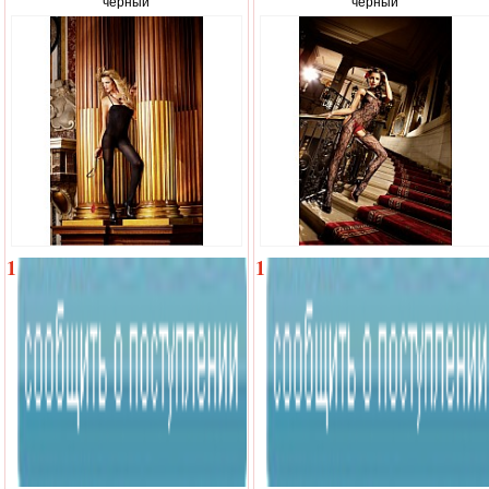
черный
черный
1
1
010
280
р.
р.