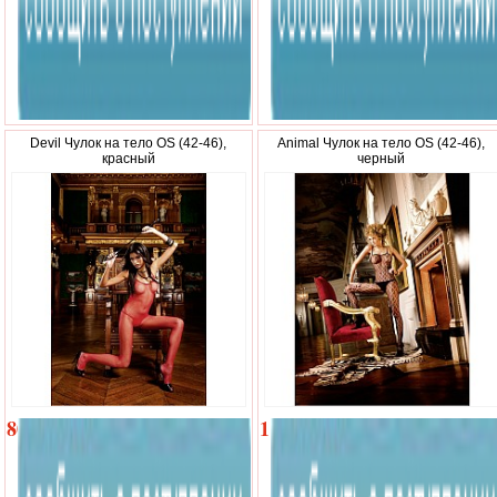
Devil Чулок на тело OS (42-46),
Animal Чулок на тело OS (42-46),
красный
черный
800
1
р.
170
р.