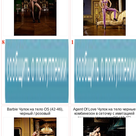
850
1
р.
190
р.
Barbie Чулок на тело OS (42-46),
Agent Of Love Чулок на тело черные
черный / розовый
комбинезон в сеточку с имитацией
подвязок для чулковOS (42-46)