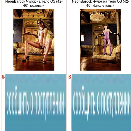
NeonBarock Чулок на тело OS (42-
NeonBarock Чулок на тело OS (42-
46), розовый
46), фиолетовый
840
800
р.
р.