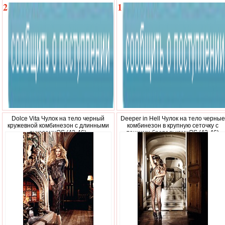
2
1
020
610
р.
р.
Dolce Vita Чулок на тело черный
Deeper in Hell Чулок на тело черные
кружевной комбинезон с длинными
комбинезон в крупную сеточку с
рукавамиOS (42-46)
тонкими бретелькамиOS (42-46)