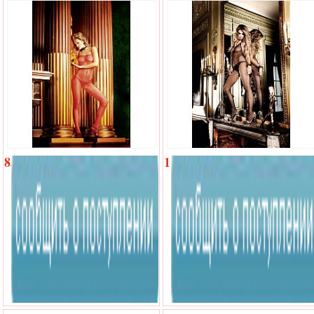
завязками за шеей в откровенном
дизайнеOS
850
1
р.
610
р.