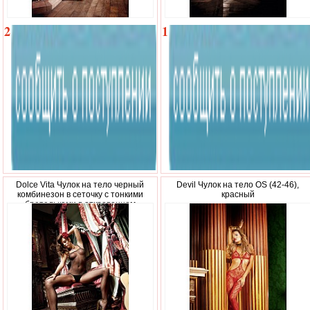
2
1
690
660
р.
р.
Dolce Vita Чулок на тело черный
Devil Чулок на тело OS (42-46),
комбинезон в сеточку с тонкими
красный
бретельками в откровенном
дизайнеOS