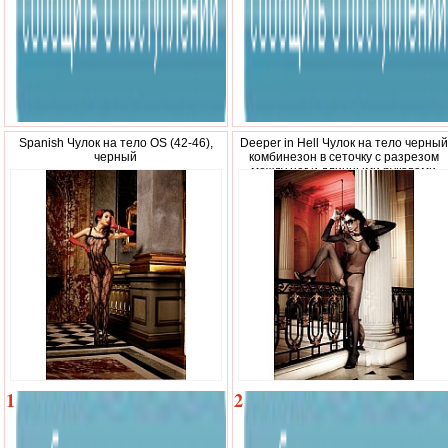
Spanish Чулок на тело OS (42-46),
Deeper in Hell Чулок на тело черный
черный
комбинезон в сеточку с разрезом
между ног и длинными рукавами
1
2
790
470