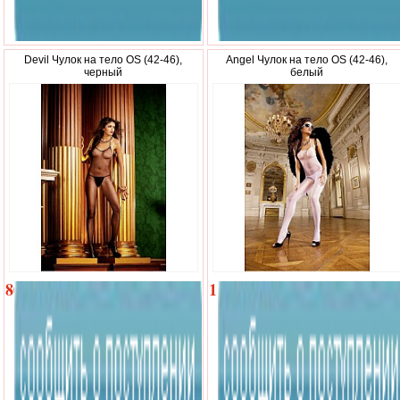
Devil Чулок на тело OS (42-46),
Angel Чулок на тело OS (42-46),
черный
белый
800
1
р.
070
р.