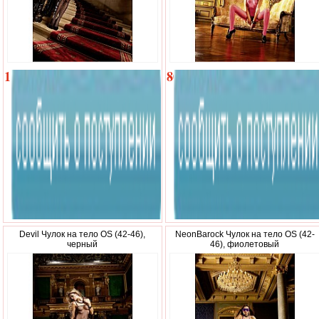
1
800
300
р.
р.
Devil Чулок на тело OS (42-46),
NeonBarock Чулок на тело OS (42-
черный
46), фиолетовый