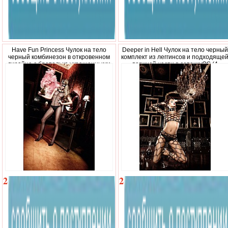
Have Fun Princess Чулок на тело
Deeper in Hell Чулок на тело черный
черный комбинезон в откровенном
комплект из леггинсов и подходяще
дизайне с бретелька украшенными
верхней части в сеточкуOS (4
рюш
2
2
280
630
р.
р.