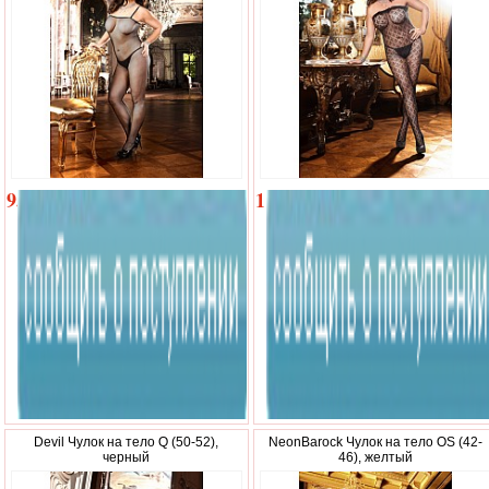
950
1
р.
890
р.
Devil Чулок на тело Q (50-52),
NeonBarock Чулок на тело OS (42-
черный
46), желтый