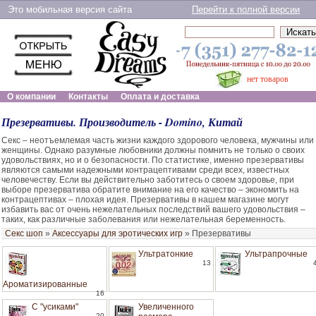
Это мобильная версия сайта
Перейти к полной версии
нет товаров
О компании
Контакты
Оплата и доставка
Презервативы. Производитель - Domino, Китай
Секс – неотъемлемая часть жизни каждого здорового человека, мужчины или
женщины. Однако разумные любовники должны помнить не только о своих
удовольствиях, но и о безопасности. По статистике, именно презервативы
являются самыми надежными контрацептивами среди всех, известных
человечеству. Если вы действительно заботитесь о своем здоровье, при
выборе презерватива обратите внимание на его качество – экономить на
контрацептивах – плохая идея. Презервативы в нашем магазине могут
избавить вас от очень нежелательных последствий вашего удовольствия –
таких, как различные заболевания или нежелательная беременность.
Секс шоп
»
Аксессуары для эротических игр
»
Презервативы
Ультратонкие
Ультрапрочные
13
Ароматизированные
16
С "усиками"
Увеличенного
20