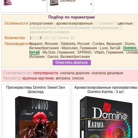
размера
4
Подбор по параметрам
Особенности
:
ультратонкие
ароматизированные
с "усиками"
цветные
ультрапрочные
пролонгирующие
возбуждающие
увеличенного размера
Количество
:
1
2
3
10
12
более 12
Производитель
Sagami, Япония
:
Sitabella, Россия
Contex, Франция
Durex,
Великобритания
Masculan, Германия
Luxe, Китай
Domino,
Китай
My.Size, Германия
SPRING
Vitalis, Германия
Unilate
Испания
Ganzo, Великобритания
Очистить фильтр
Сортировать по:
популярности
,
сначала дорогие
,
сначала дешевые
.
Просмотр:
крупные картинки
,
витрина
,
список
Презервативы Domino Sweet Sex
Ароматизированные презервативы
Шоколад
Domino Karma - 3 шт.