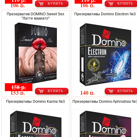
106 р.
106 р.
КУПИТЬ
КУПИТЬ
Презерватив DOMINO Sweet Sex
Презервативы Domino Electron №3
"Латте макиато"
158 р.
153 р.
140 р.
КУПИТЬ
КУПИТЬ
Презервативы Domino Karma №3
Презервативы Domino Aphrodisia №