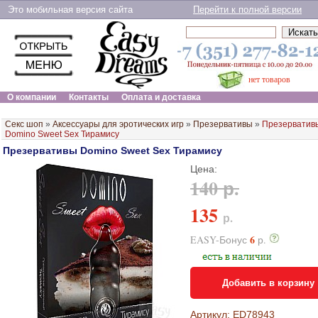
Это мобильная версия сайта
Перейти к полной версии
нет товаров
О компании
Контакты
Оплата и доставка
Секс шоп
»
Аксессуары для эротических игр
»
Презервативы
»
Презерватив
Domino Sweet Sex Тирамису
Презервативы Domino Sweet Sex Тирамису
Цена:
140 р.
135
р.
6
EASY-Бонус
р.
Добавить в корзину
Артикул: ED78943