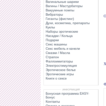
Вагинальные шарики
Вагины / Мастурбаторы
Вакуумные помпы
Вибраторы
О
Гиганты (фистинг)
Духи, косметика, препараты
Куклы
Наборы эротические
Насадки / Кольца
Подарки
Секс машины
Секс мебель и качели
Смазки / Масла
Страпон
Фаллоимитаторы
Х
Электростимуляция
Эротическое белье
Эротические игры
Книги о сексе
Ф
ИНФОРМАЦИЯ
Бонусная программа EASY-
Бонус
Контакты
Оплата и доставка