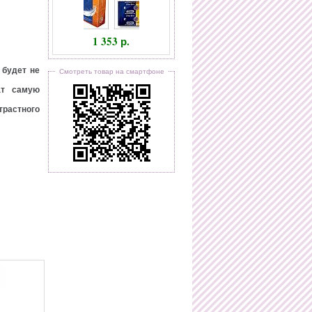
1 353 р.
 будет не
Смотреть товар на смартфоне
ат самую
трастного