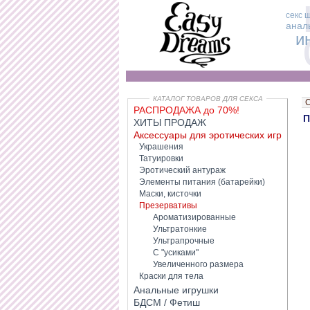
секс 
анал
и
КАТАЛОГ ТОВАРОВ ДЛЯ СЕКСА
С
РАСПРОДАЖА до 70%!
П
ХИТЫ ПРОДАЖ
Аксессуары для эротических игр
Украшения
Татуировки
Эротический антураж
Элементы питания (батарейки)
Маски, кисточки
Презервативы
Ароматизированные
Ультратонкие
Ультрапрочные
С "усиками"
Увеличенного размера
Краски для тела
Анальные игрушки
БДСМ / Фетиш