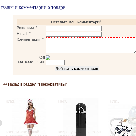
тзывы и комментарии о товаре
Оставьте Ваш комментарий:
Ваше имя:
*
E-mail:
*
Комментарий:
*
Код
подтверждения:
<< Назад в раздел "
Презервативы
"
4753.-
3947.-
5761.-
Костюм кокетливой
Вибропуля LUC Black SH-
Набор для муж