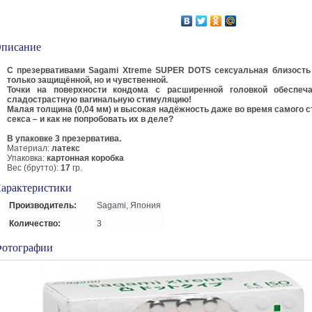
писание
С презервативами Sagami Xtreme SUPER DOTS сексуальная близость
только защищённой, но и чувственной.
Точки на поверхности кондома с расширенной головкой обеспеч
сладострастную вагинальную стимуляцию!
Малая толщина (0,04 мм) и высокая надёжность даже во время самого с
секса – и как не попробовать их в деле?
В упаковке 3 презерватива.
Материал:
латекс
Упаковка:
картонная коробка
Вес (брутто):
17
гр.
арактеристики
Производитель:
Sagami, Япония
Количество:
3
отографии