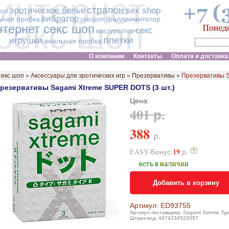
интернет
страпон
эротическое белье
sex shop
шоп
вибратор
ьная пробка
фаллоимитатор
сексшоп
секс шоп
нтернет секс шоп
секс
мастурбатор
плетки
игрушки
анальная пробка
О компании
Контакты
Оплата и доставка
екс шоп
»
Аксессуары для эротических игр
»
Презервативы
»
Презервативы S
резервативы Sagami Xtreme SUPER DOTS (3 шт.)
Цена:
401 р.
388
р.
19
EASY-Бонус
р.
Добавить в корзину
Артикул: ED93755
Артикул поставщика: Sagami Xtreme Typ
Штрих-код: 4974234522057