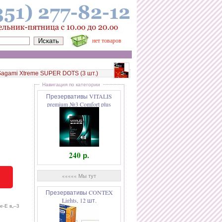
нет товаров
agami Xtreme SUPER DOTS (3 шт.)
Навигация по категории
Презервативы VITALIS
premium №3 Comfort plus
3248VP
240 р.
««««« Мы тут
Презервативы CONTEX
Lights, 12 шт.
e-E в„–3