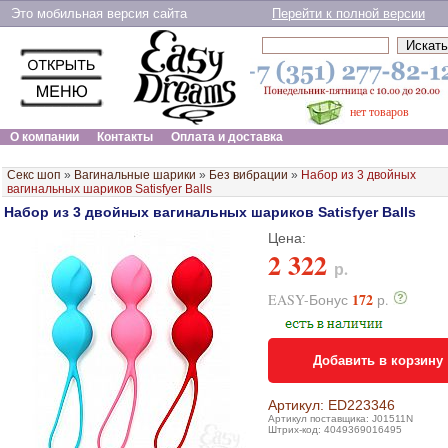
Это мобильная версия сайта
Перейти к полной версии
нет товаров
О компании
Контакты
Оплата и доставка
Секс шоп
»
Вагинальные шарики
»
Без вибрации
»
Набор из 3 двойных
вагинальных шариков Satisfyer Balls
Набор из 3 двойных вагинальных шариков Satisfyer Balls
Цена:
2 322
р.
172
EASY-Бонус
р.
Добавить в корзину
Артикул: ED223346
Артикул поставщика: J01511N
Штрих-код: 4049369016495