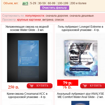
Объем, мл
:
до 5
5-29
30-59
60-99
100-199
200 и более
Очистить фильтр
Сортировать по:
популярности
,
сначала дорогие
,
сначала дешевые
.
Просмотр:
крупные картинки
,
витрина
,
список
Увлажняющая смазка на водной
Гель-лубрикант Lovegel Extreme в
основе Water Glide - 3 мл.
одноразовой упаковке - 4 гр.
79 р.
250 р.
76 р.
КУПИТЬ
КУПИТЬ
Крем-смазка Creamanal ACC в
Анальный лубрикант pjur ANALYSE
одноразовой упаковке - 4 гр.
ME Comfort Water Anal Glide - 2 мл.