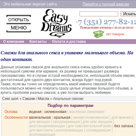
Это мобильная версия сайта
Перейти к полной версии
нет товаров
О компании
Контакты
Оплата и доставка
Смазки для анального секса в упаковке маленького объема. На
один контакт.
Данные упаковки смазок для анального секса очень удобно хранить в
небольшой сумочке или кармане: их размер не превышает размера
презерватива. Но в случае острой необходимости, небольшой объем смазки,
достаточный для одного-двух контактов, всегда будет под рукой.
Также, если вы точно не определились какой именно смазкой будете
пользоваться можно не покупать сразу целые упаковки большого объема, а
купить пробники разных смазок, а уже потом выбрать любимую.
Секс шоп
»
Смазки / Масла
»
Анальные смазки
Подбор по параметрам
Основа
:
водная
силиконовая
масляная (жировая)
Особенности
:
вагинальная
оральная
ароматизированная
для мужчин
для женщин
продлевающая
для секс игрушек
восстанавливающая
для чувствительной кожи
без запаха
для фистинга
разогревающая
охлаждающая
возбуждающая