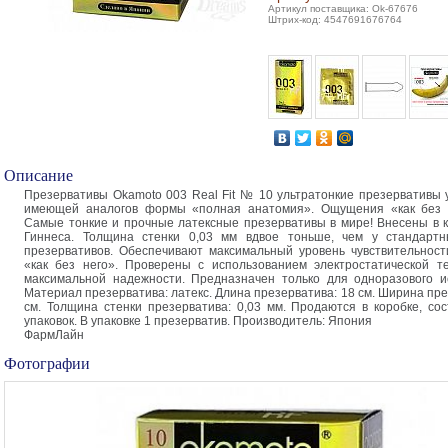
Артикул поставщика: Ok-67676
Штрих-код: 4547691676764
Описание
Презервативы Okamoto 003 Real Fit № 10 ультратонкие презервативы 
имеющей аналогов формы «полная анатомия». Ощущения «как без н
Самые тонкие и прочные латексные презервативы в мире! Внесены в к
Гиннеса. Толщина стенки 0,03 мм вдвое тоньше, чем у стандартн
презервативов. Обеспечивают максимальный уровень чувствительнос
«как без него». Проверены с использованием электростатической т
максимальной надежности. Предназначен только для одноразового и
Материал презерватива: латекс. Длина презерватива: 18 см. Ширина пре
см. Толщина стенки презерватива: 0,03 мм. Продаются в коробке, со
упаковок. В упаковке 1 презерватив. Производитель: Япония
ФармЛайн
Фотографии