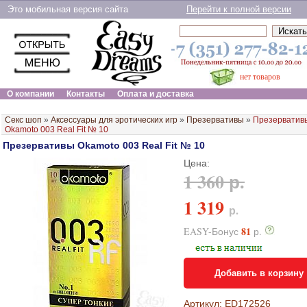
Это мобильная версия сайта
Перейти к полной версии
нет товаров
О компании
Контакты
Оплата и доставка
Секс шоп
»
Аксессуары для эротических игр
»
Презервативы
»
Презерватив
Okamoto 003 Real Fit № 10
Презервативы Okamoto 003 Real Fit № 10
Цена:
1 360 р.
1 319
р.
81
EASY-Бонус
р.
Добавить в корзину
Артикул: ED172526