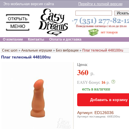
Это мобильная версия сайта
Перейти к полной версии
нет товаров
О компании
Контакты
Оплата и доставка
Секс шоп
»
Анальные игрушки
»
Без вибрации
»
Плаг телесный 448100ru
Плаг телесный 448100ru
Цена:
360
р.
16
EASY-Бонус
р.
Добавить в корзину
Артикул: ED126036
Артикул поставщика: 448100ru