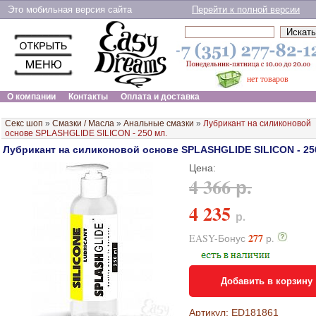
Это мобильная версия сайта
Перейти к полной версии
нет товаров
О компании
Контакты
Оплата и доставка
Секс шоп
»
Смазки / Масла
»
Анальные смазки
»
Лубрикант на силиконовой
основе SPLASHGLIDE SILICON - 250 мл.
Лубрикант на силиконовой основе SPLASHGLIDE SILICON - 25
Цена:
4 366 р.
4 235
р.
277
EASY-Бонус
р.
Добавить в корзину
Артикул: ED181861