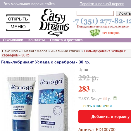
Это мобильная версия сайта
Перейти к полной версии
нет товаров
О компании
Контакты
Оплата и доставка
Секс шоп
»
Смазки / Масла
»
Анальные смазки
»
Гель-лубрикант Услада с
серебром - 30 гр.
Гель-лубрикант Услада с серебром - 30 гр.
Цена:
292 р.
283
р.
11
EASY-Бонус
р.
Добавить в корзину
Артикул: ED100700