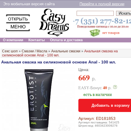
Это мобильная версия сайта
Перейти к полной версии
нет товаров
О компании
Контакты
Оплата и доставка
Секс шоп
»
Смазки / Масла
»
Анальные смазки
»
Анальная смазка на
силиконовой основе Anal - 100 мл.
Анальная смазка на силиконовой основе Anal - 100 мл.
Цена:
669
р.
40
EASY-Бонус
р.
Добавить в корзину
Артикул: ED181853
Артикул поставщика: 541425
Штрих-код: 4603423009276