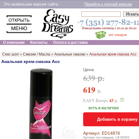
Это мобильная версия сайта
Перейти к полной версии
нет товаров
О компании
Контакты
Оплата и доставка
Секс шоп
»
Смазки / Масла
»
Анальные смазки
»
Анальная крем-смазка Асс
Анальная крем-смазка Асс
Цена:
639 р.
619
р.
43
EASY-Бонус
р.
Добавить в корзину
Артикул: ED14876
Артикул поставщика: LB-50002