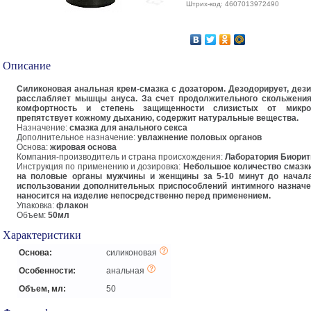
Штрих-код: 4607013972490
Описание
Силиконовая анальная крем-смазка с дозатором. Дезодорирует, дез
расслабляет мышцы ануса. За счет продолжительного скольжени
комфортность и степень защищенности слизистых от микро
препятствует кожному дыханию, содержит натуральные вещества.
Назначение:
смазка для анального секса
Дополнительное назначение:
увлажнение половых органов
Основа:
жировая основа
Компания-производитель и страна происхождения:
Лаборатория Биорит
Инструкция по применению и дозировка:
Небольшое количество смазки
на половые органы мужчины и женщины за 5-10 минут до начала
использовании дополнительных приспособлений интимного назначе
наносится на изделие непосредственно перед применением.
Упаковка:
флакон
Объем:
50мл
Характеристики
Основа:
силиконовая
Особенности:
анальная
Объем, мл:
50