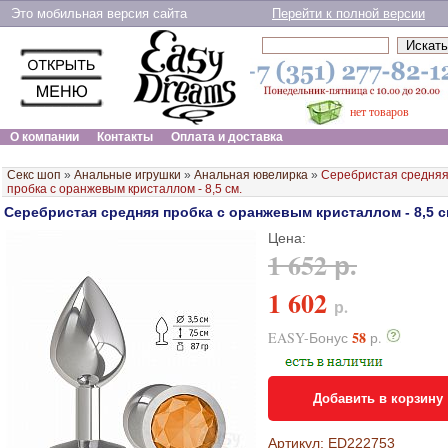
Это мобильная версия сайта
Перейти к полной версии
нет товаров
О компании
Контакты
Оплата и доставка
Секс шоп
»
Анальные игрушки
»
Анальная ювелирка
»
Серебристая средня
пробка с оранжевым кристаллом - 8,5 см.
Серебристая средняя пробка с оранжевым кристаллом - 8,5 с
Цена:
1 652 р.
1 602
р.
58
EASY-Бонус
р.
Добавить в корзину
Артикул: ED222753