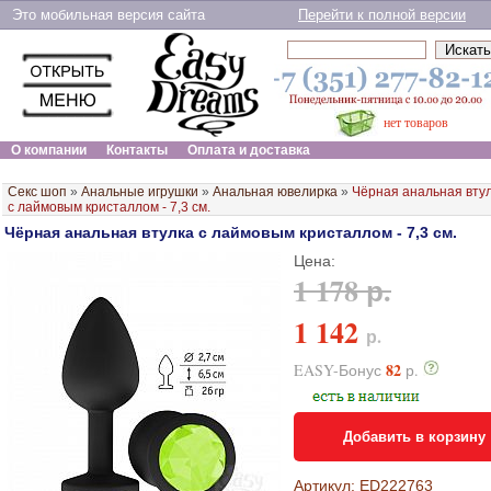
Это мобильная версия сайта
Перейти к полной версии
нет товаров
О компании
Контакты
Оплата и доставка
Секс шоп
»
Анальные игрушки
»
Анальная ювелирка
»
Чёрная анальная вту
с лаймовым кристаллом - 7,3 см.
Чёрная анальная втулка с лаймовым кристаллом - 7,3 см.
Цена:
1 178 р.
1 142
р.
82
EASY-Бонус
р.
Добавить в корзину
Артикул: ED222763